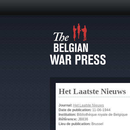
Het Laatste Nieuws
Journal:
Het Laatste Nieuws
Date de publication:
11-06-1944
Institution:
Bibliothèque royale de Belgique
Référence:
JB836
Lieu de publication:
Brussel