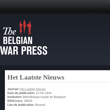
Het Laatste Nieuws
Journal:
Het Laatste Nieuws
Date de publication:
22-04-1944
Institution:
Bibliothèque royale de Belgique
Référence:
JB836
Lieu de publication:
Brussel