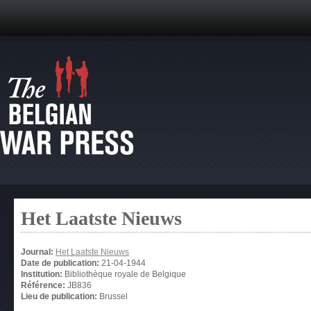
Het Laatste Nieuws
Journal:
Het Laatste Nieuws
Date de publication:
21-04-1944
Institution:
Bibliothèque royale de Belgique
Référence:
JB836
Lieu de publication:
Brussel