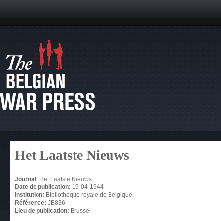
Het Laatste Nieuws
Journal:
Het Laatste Nieuws
Date de publication:
19-04-1944
Institution:
Bibliothèque royale de Belgique
Référence:
JB836
Lieu de publication:
Brussel