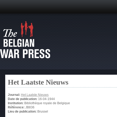
Het Laatste Nieuws
Journal:
Het Laatste Nieuws
Date de publication:
16-04-1944
Institution:
Bibliothèque royale de Belgique
Référence:
JB836
Lieu de publication:
Brussel