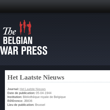
Het Laatste Nieuws
Journal:
Het Laatste Nieuws
Date de publication:
05-04-1944
Institution:
Bibliothèque royale de Belgique
Référence:
JB836
Lieu de publication:
Brussel