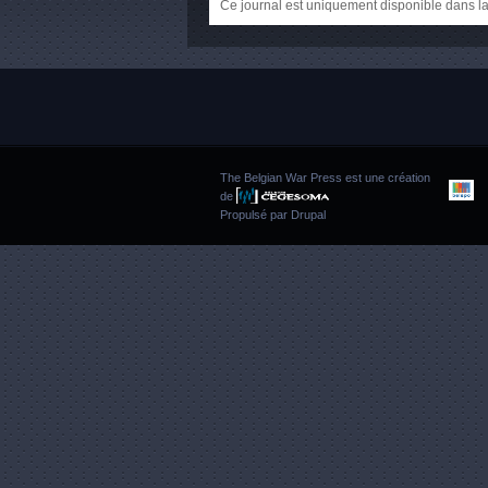
Ce journal est uniquement disponible dans la
The Belgian War Press est une création
de
Propulsé par
Drupal