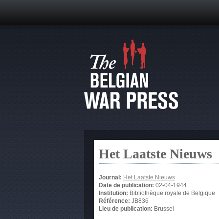
Het Laatste Nieuws
Journal:
Het Laatste Nieuws
Date de publication:
02-04-1944
Institution:
Bibliothèque royale de Belgique
Référence:
JB836
Lieu de publication:
Brussel