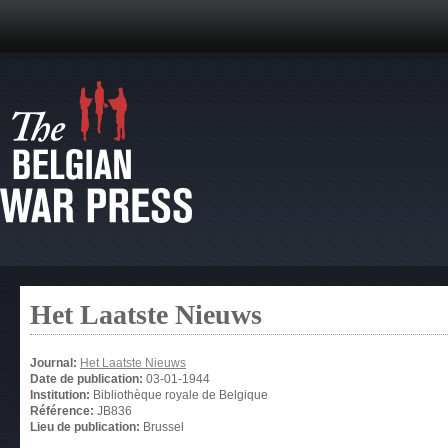
Het Laatste Nieuws
Journal:
Het Laatste Nieuws
Date de publication:
03-01-1944
Institution:
Bibliothèque royale de Belgique
Référence:
JB836
Lieu de publication:
Brussel