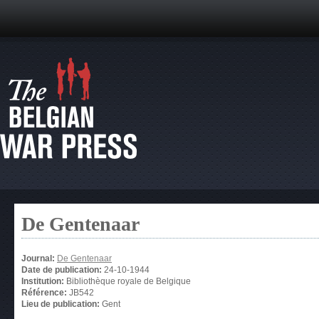
De Gentenaar
Journal:
De Gentenaar
Date de publication:
24-10-1944
Institution:
Bibliothèque royale de Belgique
Référence:
JB542
Lieu de publication:
Gent