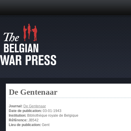
De Gentenaar
Journal:
De Gentenaar
Date de publication:
03-01-1943
Institution:
Bibliothèque royale de Belgique
Référence:
JB542
Lieu de publication:
Gent