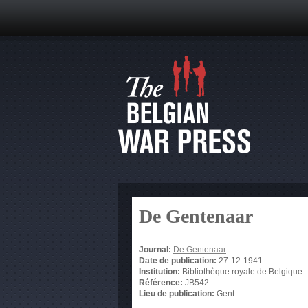
De Gentenaar
Journal:
De Gentenaar
Date de publication:
27-12-1941
Institution:
Bibliothèque royale de Belgique
Référence:
JB542
Lieu de publication:
Gent