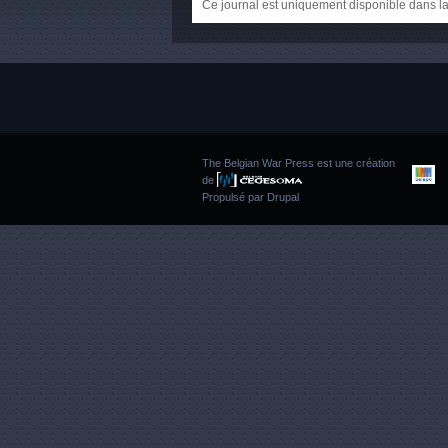
Ce journal est uniquement disponible dans la
The Belgian War Press est une création
de
Propulsé par
Drupal