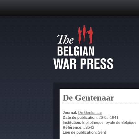
De Gentenaar
Journal:
De Gentenaar
Date de publication:
20-05-1941
Institution:
Bibliothèque royale de Belgique
Référence:
JB542
Lieu de publication:
Gent