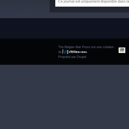
Ce journal est uniquement disponible dans la
The Belgian War Press est une création
de
Propulsé par
Drupal