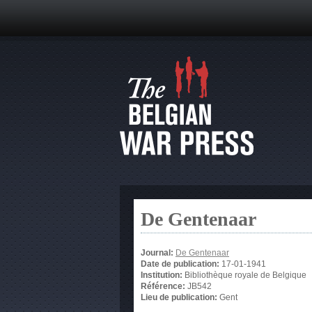
De Gentenaar
Journal:
De Gentenaar
Date de publication:
17-01-1941
Institution:
Bibliothèque royale de Belgique
Référence:
JB542
Lieu de publication:
Gent