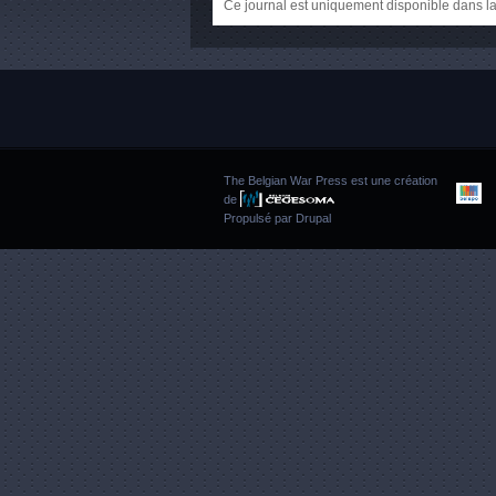
Ce journal est uniquement disponible dans la
The Belgian War Press est une création
de
Propulsé par
Drupal