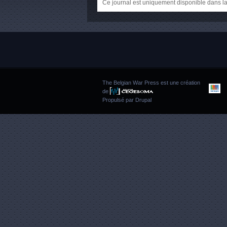
Ce journal est uniquement disponible dans la
The Belgian War Press est une création
de
Propulsé par
Drupal