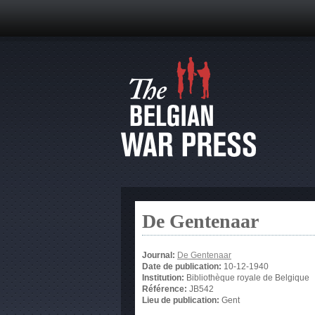
De Gentenaar
Journal:
De Gentenaar
Date de publication:
10-12-1940
Institution:
Bibliothèque royale de Belgique
Référence:
JB542
Lieu de publication:
Gent