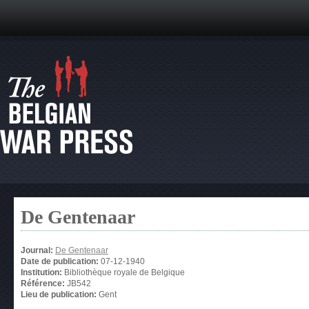
De Gentenaar
Journal:
De Gentenaar
Date de publication:
07-12-1940
Institution:
Bibliothèque royale de Belgique
Référence:
JB542
Lieu de publication:
Gent