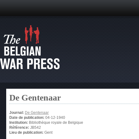
De Gentenaar
Journal:
De Gentenaar
Date de publication:
04-12-1940
Institution:
Bibliothèque royale de Belgique
Référence:
JB542
Lieu de publication:
Gent