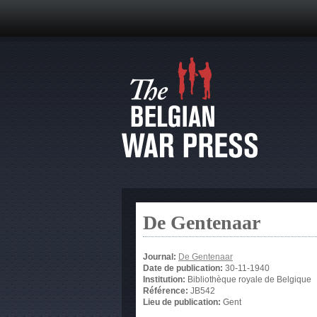
De Gentenaar
Journal:
De Gentenaar
Date de publication:
30-11-1940
Institution:
Bibliothèque royale de Belgique
Référence:
JB542
Lieu de publication:
Gent