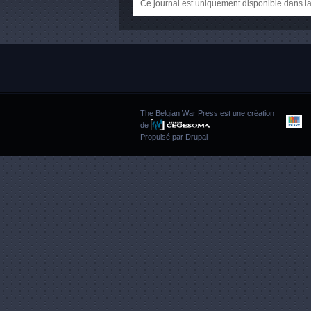
Ce journal est uniquement disponible dans la
The Belgian War Press est une création
de
Propulsé par
Drupal