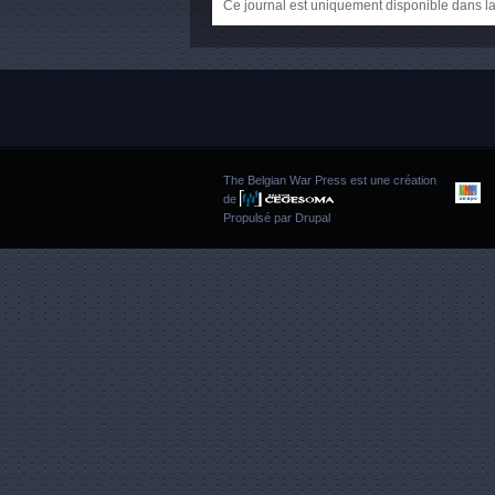
Ce journal est uniquement disponible dans la
The Belgian War Press est une création
de
Propulsé par
Drupal