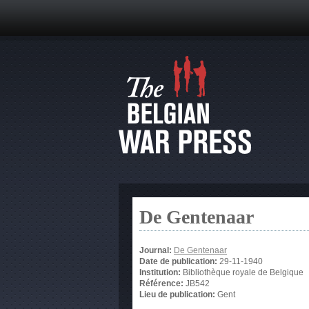
De Gentenaar
Journal:
De Gentenaar
Date de publication:
29-11-1940
Institution:
Bibliothèque royale de Belgique
Référence:
JB542
Lieu de publication:
Gent