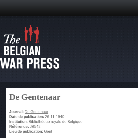
De Gentenaar
Journal:
De Gentenaar
Date de publication:
26-11-1940
Institution:
Bibliothèque royale de Belgique
Référence:
JB542
Lieu de publication:
Gent