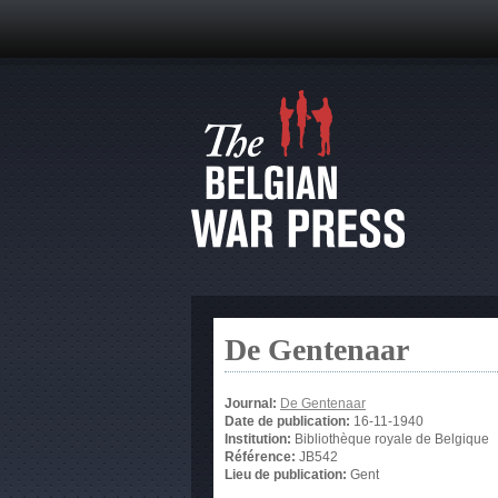
De Gentenaar
Journal:
De Gentenaar
Date de publication:
16-11-1940
Institution:
Bibliothèque royale de Belgique
Référence:
JB542
Lieu de publication:
Gent