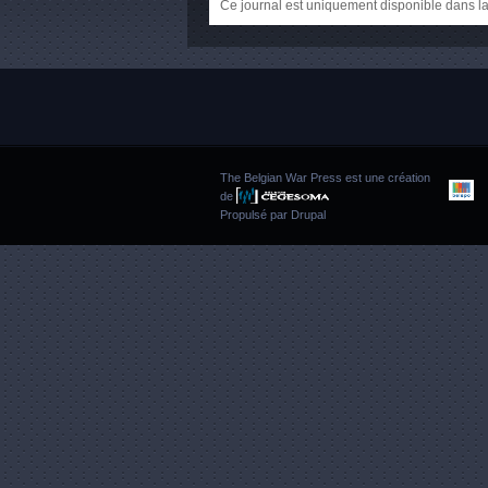
Ce journal est uniquement disponible dans la
The Belgian War Press est une création
de
Propulsé par
Drupal