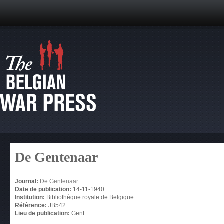
De Gentenaar
Journal:
De Gentenaar
Date de publication:
14-11-1940
Institution:
Bibliothèque royale de Belgique
Référence:
JB542
Lieu de publication:
Gent