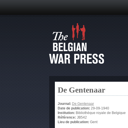
De Gentenaar
Journal:
De Gentenaar
Date de publication:
29-09-1940
Institution:
Bibliothèque royale de Belgique
Référence:
JB542
Lieu de publication:
Gent