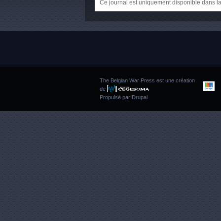
Ce journal est uniquement disponible dans la
The Belgian War Press est une création
de
Propulsé par
Drupal