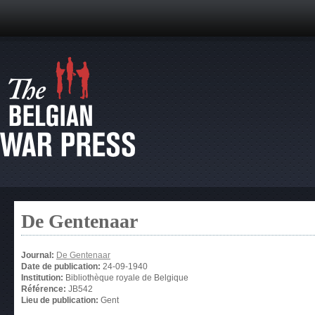
De Gentenaar
Journal:
De Gentenaar
Date de publication:
24-09-1940
Institution:
Bibliothèque royale de Belgique
Référence:
JB542
Lieu de publication:
Gent