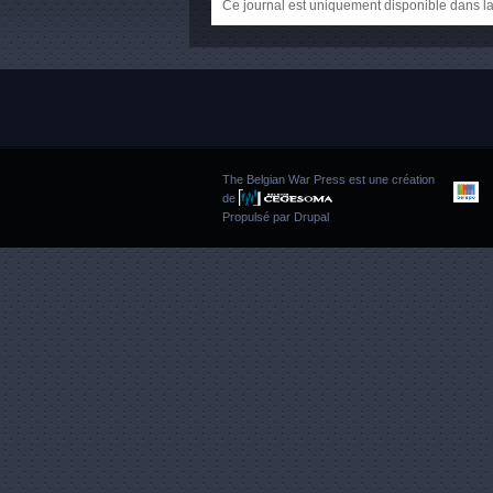
Ce journal est uniquement disponible dans la
The Belgian War Press est une création
de
Propulsé par
Drupal