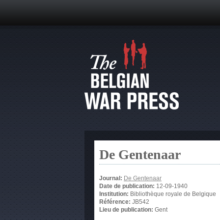
De Gentenaar
Journal:
De Gentenaar
Date de publication:
12-09-1940
Institution:
Bibliothèque royale de Belgique
Référence:
JB542
Lieu de publication:
Gent