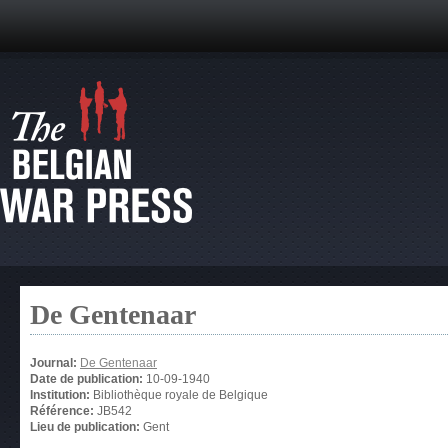
De Gentenaar
Journal:
De Gentenaar
Date de publication:
10-09-1940
Institution:
Bibliothèque royale de Belgique
Référence:
JB542
Lieu de publication:
Gent