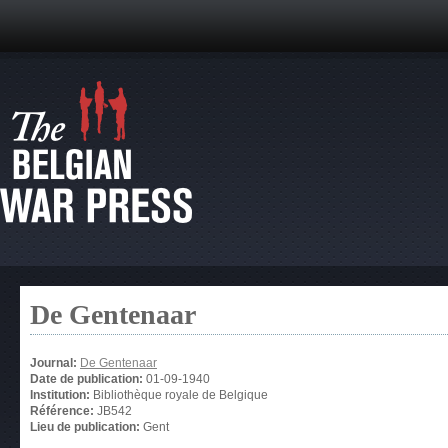
De Gentenaar
Journal:
De Gentenaar
Date de publication:
01-09-1940
Institution:
Bibliothèque royale de Belgique
Référence:
JB542
Lieu de publication:
Gent