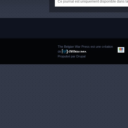
Ce journal est uniquement disponible dans la
The Belgian War Press est une création
de
Propulsé par
Drupal