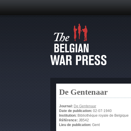
De Gentenaar
Journal:
De Gentenaar
Date de publication:
02-07-1940
Institution:
Bibliothèque royale de Belgique
Référence:
JB542
Lieu de publication:
Gent