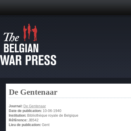
De Gentenaar
Journal:
De Gentenaar
Date de publication:
10-06-1940
Institution:
Bibliothèque royale de Belgique
Référence:
JB542
Lieu de publication:
Gent