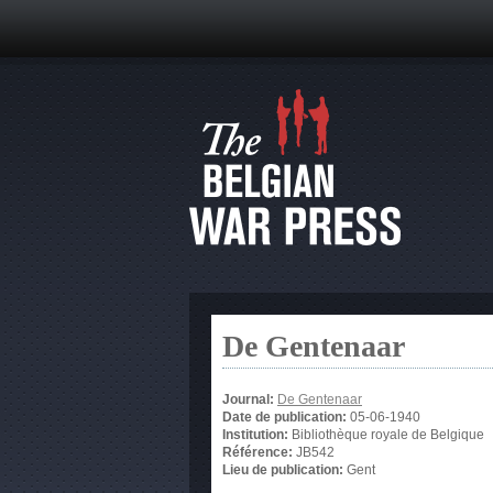
De Gentenaar
Journal:
De Gentenaar
Date de publication:
05-06-1940
Institution:
Bibliothèque royale de Belgique
Référence:
JB542
Lieu de publication:
Gent