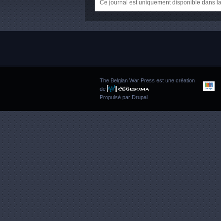
Ce journal est uniquement disponible dans la
The Belgian War Press est une création
de
Propulsé par
Drupal