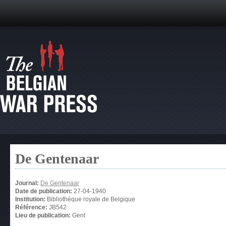
De Gentenaar
Journal:
De Gentenaar
Date de publication:
27-04-1940
Institution:
Bibliothèque royale de Belgique
Référence:
JB542
Lieu de publication:
Gent