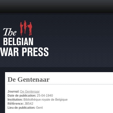
De Gentenaar
Journal:
De Gentenaar
Date de publication:
25-04-1940
Institution:
Bibliothèque royale de Belgique
Référence:
JB542
Lieu de publication:
Gent