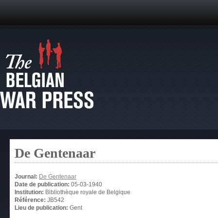
De Gentenaar
Journal:
De Gentenaar
Date de publication:
05-03-1940
Institution:
Bibliothèque royale de Belgique
Référence:
JB542
Lieu de publication:
Gent