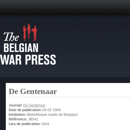
De Gentenaar
Journal:
De Gentenaar
Date de publication:
04-02-1940
Institution:
Bibliothèque royale de Belgique
Référence:
JB542
Lieu de publication:
Gent