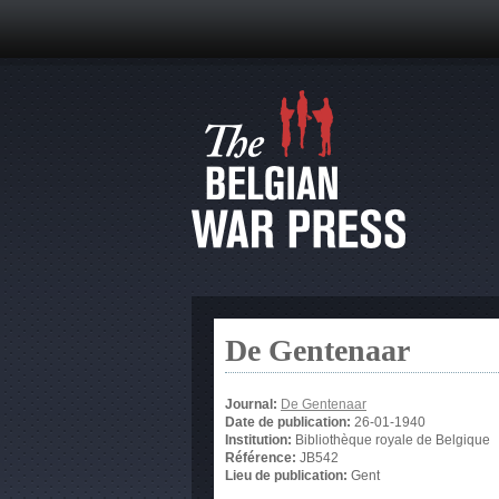
De Gentenaar
Journal:
De Gentenaar
Date de publication:
26-01-1940
Institution:
Bibliothèque royale de Belgique
Référence:
JB542
Lieu de publication:
Gent