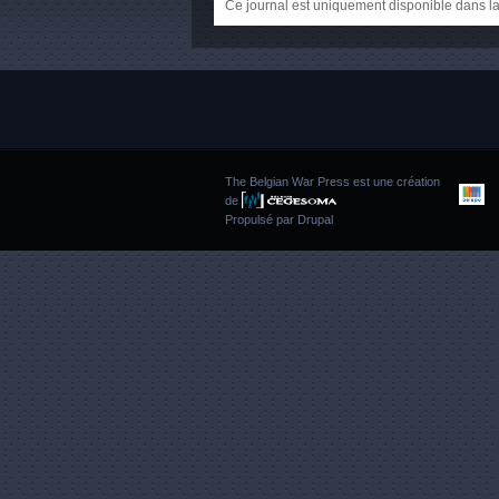
Ce journal est uniquement disponible dans la
The Belgian War Press est une création
de
Propulsé par
Drupal