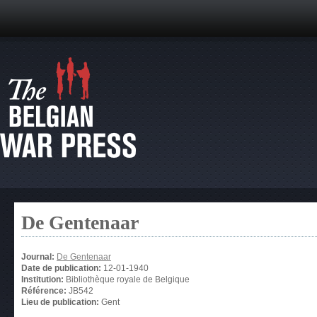
De Gentenaar
Journal:
De Gentenaar
Date de publication:
12-01-1940
Institution:
Bibliothèque royale de Belgique
Référence:
JB542
Lieu de publication:
Gent