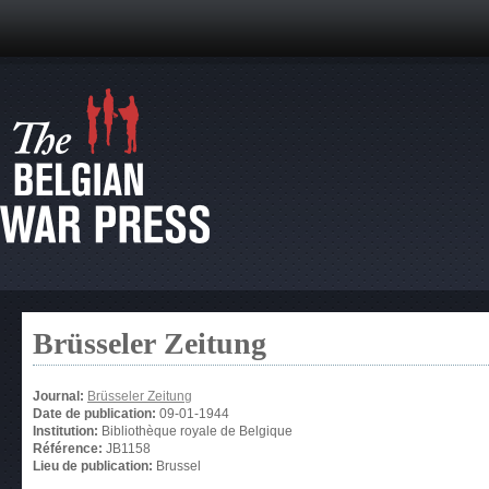
Brüsseler Zeitung
Journal:
Brüsseler Zeitung
Date de publication:
09-01-1944
Institution:
Bibliothèque royale de Belgique
Référence:
JB1158
Lieu de publication:
Brussel