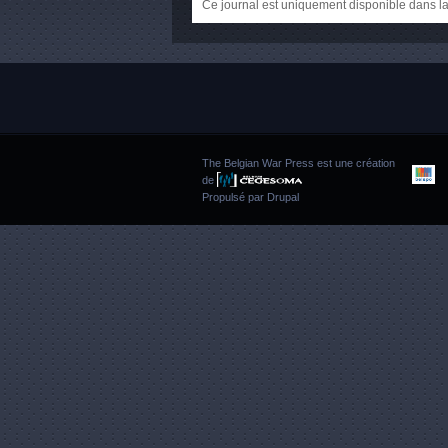
Ce journal est uniquement disponible dans la
The Belgian War Press est une création
de
Propulsé par
Drupal