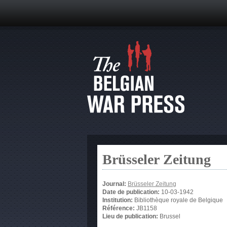
Brüsseler Zeitung
Journal:
Brüsseler Zeitung
Date de publication:
10-03-1942
Institution:
Bibliothèque royale de Belgique
Référence:
JB1158
Lieu de publication:
Brussel