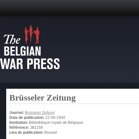
Brüsseler Zeitung
Journal:
Brüsseler Zeitung
Date de publication:
22-09-1940
Institution:
Bibliothèque royale de Belgique
Référence:
JB1158
Lieu de publication:
Brussel