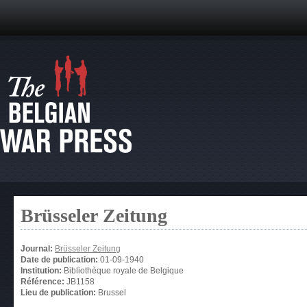
Brüsseler Zeitung
Journal:
Brüsseler Zeitung
Date de publication:
01-09-1940
Institution:
Bibliothèque royale de Belgique
Référence:
JB1158
Lieu de publication:
Brussel