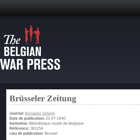
Brüsseler Zeitung
Journal:
Brüsseler Zeitung
Date de publication:
23-07-1940
Institution:
Bibliothèque royale de Belgique
Référence:
JB1158
Lieu de publication:
Brussel