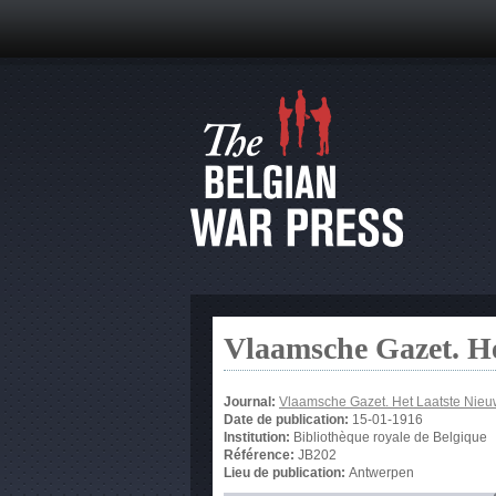
Vlaamsche Gazet. He
Journal:
Vlaamsche Gazet. Het Laatste Nie
Date de publication:
15-01-1916
Institution:
Bibliothèque royale de Belgique
Référence:
JB202
Lieu de publication:
Antwerpen