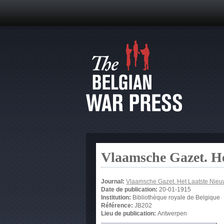
Vlaamsche Gazet. He
Journal:
Vlaamsche Gazet. Het Laatste Nie
Date de publication:
20-01-1915
Institution:
Bibliothèque royale de Belgique
Référence:
JB202
Lieu de publication:
Antwerpen