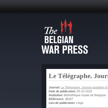
Le Télégraphe. Jour
Journal:
Le Télégraphe. Journal quotidien d’
Date de publication:
05-10-1918
Institution:
Bibliothèque royale de Belgique
Référence:
JB287
Lieu de publication:
Liège