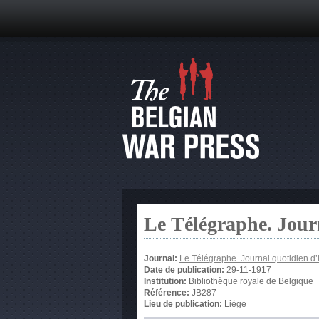
Le Télégraphe. Jour
Journal:
Le Télégraphe. Journal quotidien d’
Date de publication:
29-11-1917
Institution:
Bibliothèque royale de Belgique
Référence:
JB287
Lieu de publication:
Liège