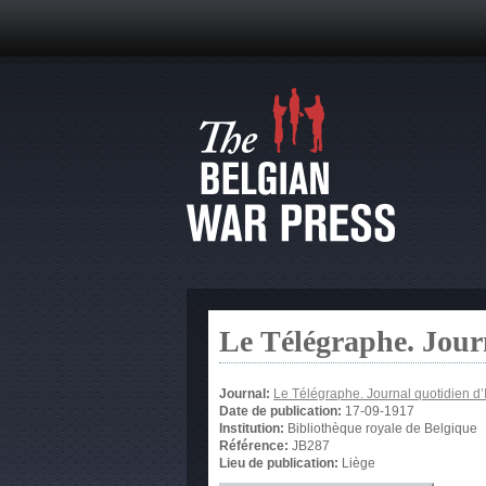
Le Télégraphe. Jour
Journal:
Le Télégraphe. Journal quotidien d’
Date de publication:
17-09-1917
Institution:
Bibliothèque royale de Belgique
Référence:
JB287
Lieu de publication:
Liège