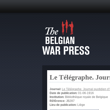
Le Télégraphe. Jour
Journal:
Le Télégraphe. Journal quotidien d’
Date de publication:
01-06-1916
Institution:
Bibliothèque royale de Belgique
Référence:
JB287
Lieu de publication:
Liège