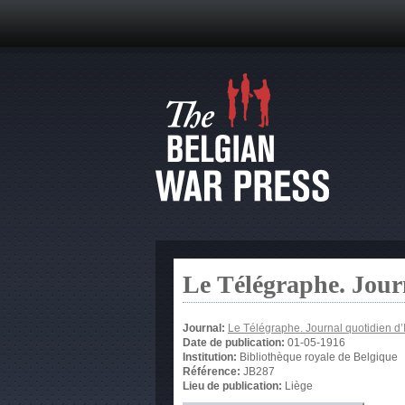
Le Télégraphe. Jour
Journal:
Le Télégraphe. Journal quotidien d’
Date de publication:
01-05-1916
Institution:
Bibliothèque royale de Belgique
Référence:
JB287
Lieu de publication:
Liège