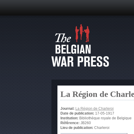
La Région de Charle
Journal:
La Région de Charleroi
Date de publication:
17-05-1917
Institution:
Bibliothèque royale de Belgique
Référence:
JB260
Lieu de publication:
Charleroi