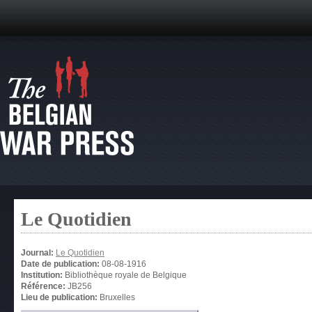
Le Quotidien
Journal:
Le Quotidien
Date de publication:
08-08-1916
Institution:
Bibliothèque royale de Belgique
Référence:
JB256
Lieu de publication:
Bruxelles