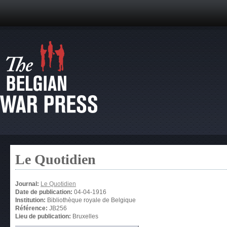
Le Quotidien
Journal:
Le Quotidien
Date de publication:
04-04-1916
Institution:
Bibliothèque royale de Belgique
Référence:
JB256
Lieu de publication:
Bruxelles